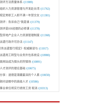
测评方法质量体系
/(11989)
组织人力资源管理与开发赴台湾
/(11762)
规定男职工入职不满一年禁交女
/(11381)
测评：告诉自己“我是谁
/(11379)
测评是HR经理的必修课
/(11378)
型房地产企业人力资源管理制度
/(11368)
派遣行政许可办法
/(11147)
劳务派遣暂行规定》权威解读与
/(11017)
派遣用工转型与业务外包系统设
/(10980)
类网站成为猎头的狩猎场
/(10891)
人才测评的理论基础
/(10675)
分享：道德是潜藏最深的个人素
/(10650)
顾问谈眼中的高级人才
/(10586)
事业单位将实行绩效工资 取消
/(10313)