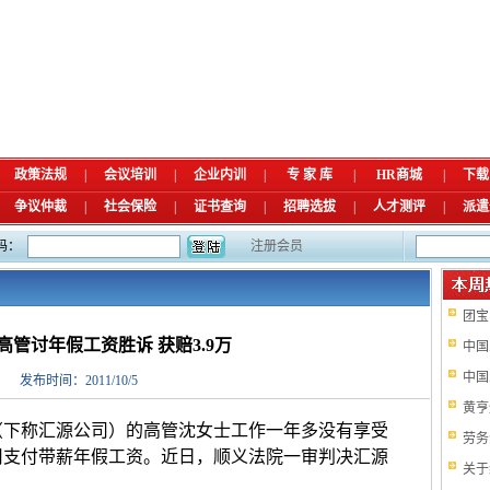
政策法规
|
会议培训
|
企业内训
|
专 家 库
|
HR商城
|
下载
争议仲裁
|
社会保险
|
证书查询
|
招聘选拔
|
人才测评
|
派遣
码：
注册会员
团宝
高管讨年假工资胜诉 获赔3.9万
中国
中国
发布时间：2011/10/5
黄亨
下称汇源公司）的高管沈女士工作一年多没有享受
劳务
司支付带薪年假工资。近日，顺义法院一审判决汇源
关于