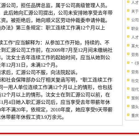
人才
源公司，担任品牌总监，属于公司高级管理人员。
关于
职，此后她向汇源公司提出，公司未安排她享受去年带
工资。被拒绝后，她向顺义区劳动仲裁委申请仲裁。
公司
法》第三条规定：职工连续工作满12个月以上
职业
人才
工作”应当解释为：从参加工作开始，持续的、不
某大
汇源公司工作前，在2009年7月至12月间未缴纳社
劳务
作。沈女士去年连续工作的起始时间，应当从她到公
“《
年12月31日，未满12个月。
求后，汇源公司不服，向法院起诉。
劳务
社会保障部办公厅相关复函写明，“职工连续工作
社交
在同一用人单位连续工作满12个月以上的情形，也包括
现代
12个月以上的情形。沈女士在到汇源公司以前，在
案例
年1月4日她入职汇源公司后，应当享受去年带薪年休
猎头
年不满20年，依规定，2010年度，她应享受9天带薪
重庆
休带薪年休假工资3.9万余元。