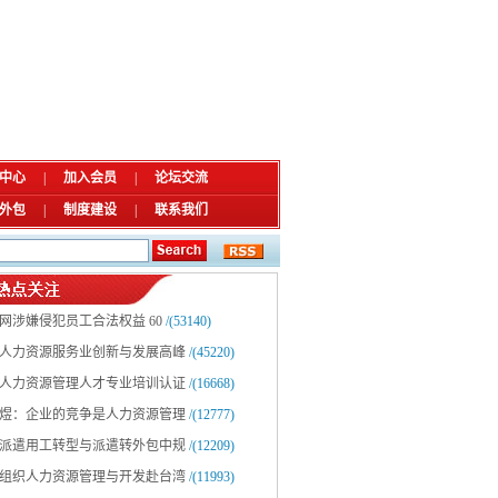
中心
|
加入会员
|
论坛交流
外包
|
制度建设
|
联系我们
网涉嫌侵犯员工合法权益 60
/(53140)
人力资源服务业创新与发展高峰
/(45220)
人力资源管理人才专业培训认证
/(16668)
煜：企业的竞争是人力资源管理
/(12777)
派遣用工转型与派遣转外包中规
/(12209)
组织人力资源管理与开发赴台湾
/(11993)