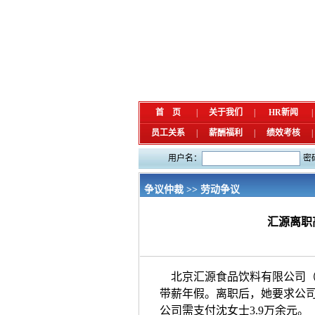
首 页
|
关于我们
|
HR新闻
|
员工关系
|
薪酬福利
|
绩效考核
|
用户名：
密
争议仲裁 >> 劳动争议
汇源离职
北京汇源食品饮料有限公司（
带薪年假。离职后，她要求公
公司需支付沈女士3.9万余元。