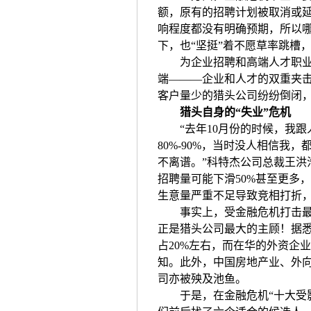
额，原有的招聘计划被取消或
响程度都没有明确预期，所以
下，也“坚挺”着不愿草率跳槽
为企业招聘和高端人才职业转
端———企业和人才的双重夹
客户量少的猎头公司纷纷倒闭
猎头自身的“失业”危机
“去年10月份的时候，我跟
80%-90%，当时没人相信我
不离谱。”科特杰公司总裁王洪
招聘量可能下滑50%甚至更多
生意量严重不足导致竞相打折，
事实上，受金融危机打击最大
正是猎头公司最大的主顾！据
占20%左右，而在华的外资企业
知。此外，中国房地产业、外
司亦被殃及池鱼。
于是，在金融危机“十大受影