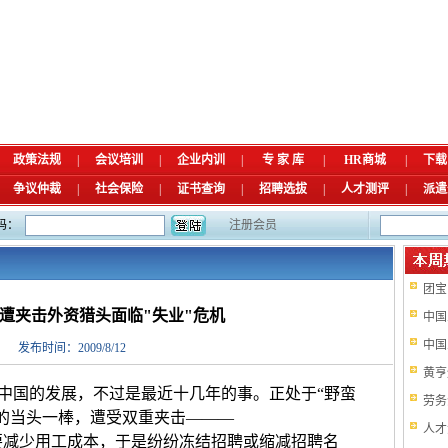
政策法规
|
会议培训
|
企业内训
|
专 家 库
|
HR商城
|
下载
争议仲裁
|
社会保险
|
证书查询
|
招聘选拔
|
人才测评
|
派遣
码：
注册会员
团宝
遭夹击外资猎头面临"失业"危机
中国
中国
发布时间：2009/8/12
黄亨
国的发展，不过是最近十几年的事。正处于“野蛮
劳务
的当头一棒，遭受双重夹击———
人才
少用工成本，于是纷纷冻结招聘或缩减招聘名