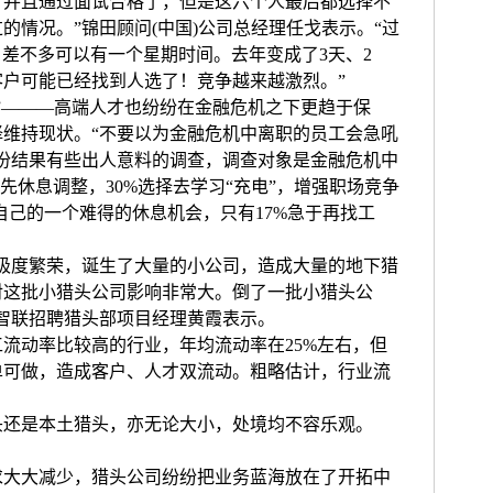
，并且通过面试合格了，但是这六个人最后都选择不
的情况。”锦田顾问(中国)公司总经理任戈表示。“过
，差不多可以有一个星期时间。去年变成了3天、2
户可能已经找到人选了！竞争越来越激烈。”
———高端人才也纷纷在金融危机之下更趋于保
维持现状。“不要以为金融危机中离职的员工会急吼
份结果有些出人意料的调查，调查对象是金融危机中
先休息调整，30%选择去学习“充电”，增强职场竞争
自己的一个难得的休息机会，只有17%急于再找工
度繁荣，诞生了大量的小公司，造成大量的地下猎
对这批小猎头公司影响非常大。倒了一批小猎头公
智联招聘猎头部项目经理黄霞表示。
动率比较高的行业，年均流动率在25%左右，但
单可做，造成客户、人才双流动。粗略估计，行业流
是本土猎头，亦无论大小，处境均不容乐观。
？
大减少，猎头公司纷纷把业务蓝海放在了开拓中