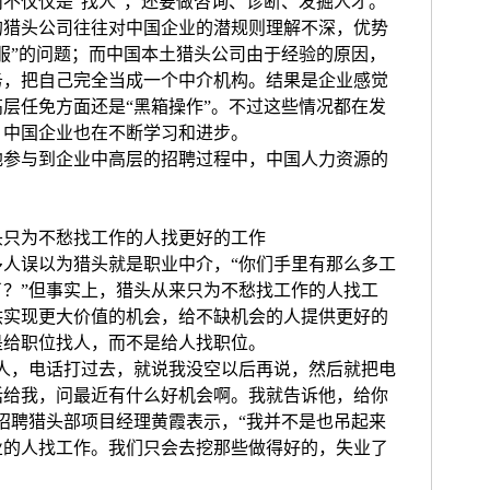
不仅仅是“找人”，还要做咨询、诊断、发掘人才。
头公司往往对中国企业的潜规则理解不深，优势
服”的问题；而中国本土猎头公司由于经验的原因，
务，把自己完全当成一个中介机构。结果是企业感觉
层任免方面还是“黑箱操作”。不过这些情况都在发
，中国企业也在不断学习和进步。
与到企业中高层的招聘过程中，中国人力资源的
。
只为不愁找工作的人找更好的工作
误以为猎头就是职业中介，“你们手里有那么多工
？”但事实上，猎头从来只为不愁找工作的人找工
供实现更大价值的机会，给不缺机会的人提供更好的
是给职位找人，而不是给人找职位。
，电话打过去，就说我没空以后再说，然后就把电
话给我，问最近有什么好机会啊。我就告诉他，给你
招聘猎头部项目经理黄霞表示，“我并不是也吊起来
业的人找工作。我们只会去挖那些做得好的，失业了