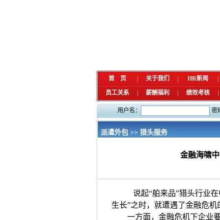
首 页
|
关于我们
|
HR新闻
|
员工关系
|
薪酬福利
|
绩效考核
|
用户名：
密
派遣外包 >> 猎头服务
金融海啸中
说起“舶来品”猎头行业在中
生长”之时，就遭遇了金融危机
一方面，金融危机下企业要减