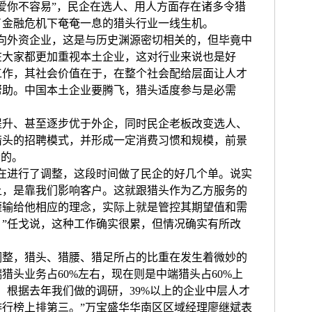
爱你不容易”，民企在选人、用人方面存在诸多令猎
了金融危机下奄奄一息的猎头行业一线生机。
外资企业，这是与历史渊源密切相关的，但毕竟中
在大家都更加重视本土企业，这对行业来说也是好
工作，其社会价值在于，在整个社会配给层面让人才
帮助。中国本土企业要腾飞，猎头适度参与是必需
、甚至逐步优于外企，同时民企老板改变选人、
猎头的招聘模式，并形成一定消费习惯和规模，前景
会的。
进行了调整，这段时间做了民企的好几个单。说实
上，是靠我们影响客户。这就跟猎头作为乙方服务的
灌输给他相应的理念，实际上就是管控其期望值和需
”任戈说，这种工作确实很累，但情况确实有所改
，猎头、猎腰、猎足所占的比重在发生着微妙的
猎头业务占60%左右，现在则是中端猎头占60%上
，根据去年我们做的调研，39%以上的企业中层人才
行榜上排第三。”万宝盛华华南区区域经理廖继斌表