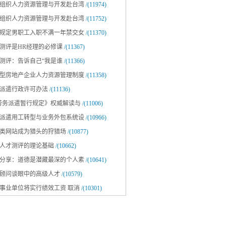
组织人力资源管理与开发赴台湾
/(11974)
组织人力资源管理与开发赴台湾
/(11752)
规定男职工入职不满一年禁交女
/(11370)
测评是HR经理的必修课
/(11367)
测评：告诉自己“我是谁
/(11366)
型房地产企业人力资源管理制度
/(11358)
派遣行政许可办法
/(11136)
劳务派遣暂行规定》权威解读与
/(11006)
派遣用工转型与业务外包系统设
/(10966)
类网站成为猎头的狩猎场
/(10877)
人才测评的理论基础
/(10662)
分享：道德是潜藏最深的个人素
/(10641)
顾问谈眼中的高级人才
/(10579)
事业单位将实行绩效工资 取消
/(10301)