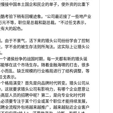
慢慢接中国本土国企和民企的单子，使外资的比重下
考验下稍有回暖迹象。“公司最近接了一些地产业
00万元不等，职位是总裁和副总裁。”不过任戈表示，
没有大的起色。
由于不景气，活下来的猎头公司纷纷学会了控制
法，学不会的被生存法则所淘汰。这实际上让猎头公
高。
个诸侯纷争的战国时期，每一天都有新的猎头诞
都能够在这个市场生存。随着金融海啸的打击，很多
、小而乱、缺乏规模的行业格局进行了结构调整，等
任戈表示。
格局演变？首先是向品牌时代转变。猎头公司从
力，这就要求猎头公司有影响力，有哪个企业愿意让
最高层人员的招聘中呢？第二，是向专业化时代转
头必须要专注于某个行业或某个职位才能持续发展，
招聘全流程外包将越来越推广，越来越贴近企业客户