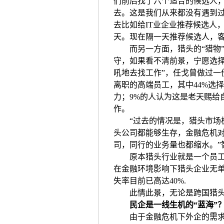
们前后找了六个适合的候选人
去。这是我们从来都没有遇到过
去比如给IT业企业推荐候选人
天。现在隔一天推荐候选人，客
而另一方面，猎头的“猎物”
守，如果看不清前景，宁愿选择
吼地去找工作”，任戈曾做过一
离职的高端员工，其中44%选择
力；9%的人认为这是老天赐给
作。
“过去的情况是，猎头市场极
头公司都能够生存，金融危机
司，同行的业务量也都缩水。”
原本猎头行业就是一个员工流
在金融环境影响下猎头企业无
失率目前已高达40%.
此情此景，无论是跨国猎头还
民企是一线生机的“蓝海”
由于金融危机下外企的需求大