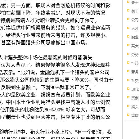
关于
延缓；另一方面，职场人对金融危机持续的时间和影
关于
哪怕在薪酬下降、年终奖减少、对现状不满的情况
，特别是高端人才对职业转换会更趋向于保守。
公司
换提供中间桥梁服务的猎头，如今遭遇业务链两
人才
击，给猎头行业带来前所未有的打击，许多规模小、
职业
，甚至有跨国猎头公司忍痛撤出中国市场。
某大
劳务
人讲猎头整体市场在最悲观的时候可能消失
“《
，都认为太悲观了。结果慢慢地很多人发现这种悲观并
浩表示。“比如说，金融危机下一个猎头的客户公司
劳务
，那么猎头公司能接到的生意就要下降80%，同时由于
社交
反映到生意额上，下滑90%就非常正常了。”
现代
的是欧美企业，纷纷宣布裁员计划，而欧美企业
案例
悉，中国本土企业利用猎头寻找中高端人才的比例仅
猎头
使用猎头的比例达到80%-90%.影响之大，可想而
重庆
向型制造业也受到巨大冲击，相应专注于此的猎头公
响行业”中，猎头行业不幸上榜。“有一个职位，我