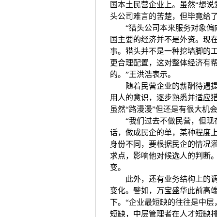
国本土民营企业上。虽然“想说
头公司难言的苦楚，但毕竟给
“猎头公司本来服务对象偏向
国主要的经济并不是外资。现
事。猎头并不是一种挖墙脚的
更合理配置，这对整体经济有
的。”王洪浩表示。
随着民营企业的薪酬待遇提升
用人的意识，逐步熟悉并适应
虽然“路漫漫”但还是有很大机
“我们过去不做民营，但现在
话，做成民企的单，某种程度
身份不同，要根据民企的情况
求点，影响他对候选人的判断。
变。
此外，还有业务结构上的调整
变化。譬如，万宝盛华此前高端
下。“企业最短缺的往往是中层
短缺，中层管理者在人才短缺排