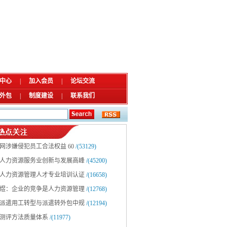
中心
|
加入会员
|
论坛交流
外包
|
制度建设
|
联系我们
网涉嫌侵犯员工合法权益 60
/(53129)
人力资源服务业创新与发展高峰
/(45200)
人力资源管理人才专业培训认证
/(16658)
煜：企业的竞争是人力资源管理
/(12768)
派遣用工转型与派遣转外包中规
/(12194)
测评方法质量体系
/(11977)